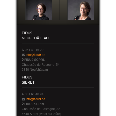
FIDU9
NEUFCHÂTEAU
061 41 15 20
info@fidu9.be
FIDU9 SCPRL
Chaussée de Recogne, 54
6840 Neufchâteau
FIDU9
SIBRET
061 61 48 94
info@fidu9.be
FIDU9 SCPRL
Chaussée de Bastogne, 32
6640 Sibret (Vaux-sur-Sûre)